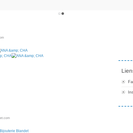
com
Lien
Fa
In
det.com